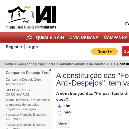
IT
QUEM É A AIH
A VIA URBANA
CAMPANHA 
Register
Login
Su
Home
»
Campanha Despejo Zero
»
Jornadas Mundiais do Habitat 2011
»
A consti
Campanha Despejo Zero
A constituição das "Fo
Campanha Despejo Zero
Anti-Despejos", tem v
Apresentação
DESPEJO ZERO
A constituição das "Forças-Tarefa Un
CORONAVIRUS
você?:
Alerta Despejos Zero: denuncie
a ameaças de despejos
sim
forçados e demolição!
não
Jornadas Mundiais Despejos
Zero 2019
Jornadas Mundiais Despejos