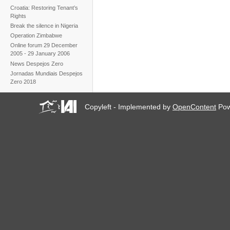
Croatia: Restoring Tenant’s
Rights
Break the silence in Nigeria
Operation Zimbabwe
Online forum 29 December
2005 - 29 January 2006
News Despejos Zero
Jornadas Mundiais Despejos
Zero 2018
Copyleft - Implemented by
OpenContent
Pow