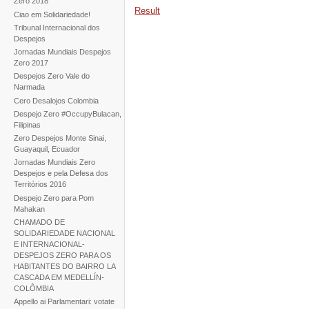
Zero 2018
Result
Ciao em Solidariedade!
Tribunal Internacional dos
Despejos
Jornadas Mundiais Despejos
Zero 2017
Despejos Zero Vale do
Narmada
Cero Desalojos Colombia
Despejo Zero #OccupyBulacan,
Filipinas
Zero Despejos Monte Sinai,
Guayaquil, Ecuador
Jornadas Mundiais Zero
Despejos e pela Defesa dos
Territórios 2016
Despejo Zero para Pom
Mahakan
CHAMADO DE
SOLIDARIEDADE NACIONAL
E INTERNACIONAL-
DESPEJOS ZERO PARA OS
HABITANTES DO BAIRRO LA
CASCADA EM MEDELLÍN-
COLÔMBIA
Appello ai Parlamentari: votate