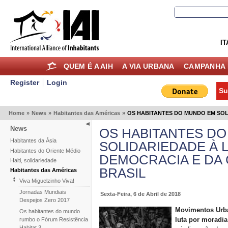
IT
QUEM É A AIH
A VIA URBANA
CAMPANHA 
Register
Login
Su
Home
»
News
»
Habitantes das Américas
»
OS HABITANTES DO MUNDO EM SOL
News
OS HABITANTES D
Habitantes da Ásia
SOLIDARIEDADE À L
Habitantes do Oriente Médio
DEMOCRACIA E DA 
Haiti, solidariedade
BRASIL
Habitantes das Américas
Viva Miguelzinho Viva!
Jornadas Mundiais
Sexta-Feira, 6 de Abril de 2018
Despejos Zero 2017
Movimentos Urban
Os habitantes do mundo
luta por moradia
rumbo o Fórum Resistência
Habitat 3