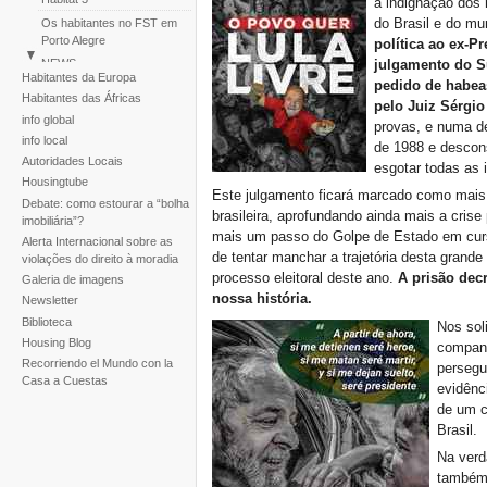
a indignação dos 
do Brasil e do m
Os habitantes no FST em
Porto Alegre
política ao ex-P
julgamento do S
NEWS
Habitantes da Europa
pedido de habeas
Perù: Marcha de
Habitantes das Áfricas
pelo Juiz Sérgio
Assentamentos Humanos
info global
Huascar
provas, e numa de
info local
Reportaje fotogràfico sobre
de 1988 e descons
Autoridades Locais
la tragedia de la tormenta
esgotar todas as 
Noel
Housingtube
Este julgamento ficará marcado como mais 
Debate: como estourar a “bolha
brasileira, aprofundando ainda mais a crise
imobiliária”?
mais um passo do Golpe de Estado em curs
Alerta Internacional sobre as
de tentar manchar a trajetória desta grande 
violações do direito à moradia
processo eleitoral deste ano.
A prisão decr
Galeria de imagens
nossa história.
Newsletter
Biblioteca
Nos sol
Housing Blog
companh
Recorriendo el Mundo con la
persegu
Casa a Cuestas
evidênc
de um c
Brasil.
Na verd
também 