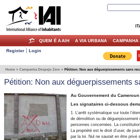
IT
QUEM É A AIH
A VIA URBANA
CAMPANHA 
Register
Login
Home
»
Campanha Despejo Zero
»
Pétition: Non aux déguerpissements sans re
Pétition: Non aux déguerpissements 
Au Gouvernement du Cameroun 
Les signataires ci-dessous dema
1. L’arrêt systématique sur toute l’éte
de démolition ou de déguerpissement 
personnes concernées. La constitutio
La propriété est le droit d’user, de jo
par la loi. Nul ne saurait en être privé