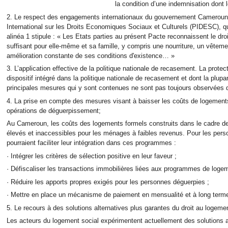
la condition d’une indemnisation dont l
2. Le respect des engagements internationaux du gouvernement Camerouna
International sur les Droits Economiques Sociaux et Culturels (PIDESC), qu’il
alinéa 1 stipule : « Les Etats parties au présent Pacte reconnaissent le dro
suffisant pour elle-même et sa famille, y compris une nourriture, un vêteme
amélioration constante de ses conditions d'existence… »
3. L’application effective de la politique nationale de recasement. La protec
dispositif intégré dans la politique nationale de recasement et dont la plupa
principales mesures qui y sont contenues ne sont pas toujours observées d
4. La prise en compte des mesures visant à baisser les coûts de logemen
opérations de déguerpissement;
Au Cameroun, les coûts des logements formels construits dans le cadre
élevés et inaccessibles pour les ménages à faibles revenus. Pour les per
pourraient faciliter leur intégration dans ces programmes :
· Intégrer les critères de sélection positive en leur faveur ;
· Défiscaliser les transactions immobilières liées aux programmes de loge
· Réduire les apports propres exigés pour les personnes déguerpies ;
· Mettre en place un mécanisme de paiement en mensualité et à long terme po
5. Le recours à des solutions alternatives plus garantes du droit au logeme
Les acteurs du logement social expérimentent actuellement des solutions al