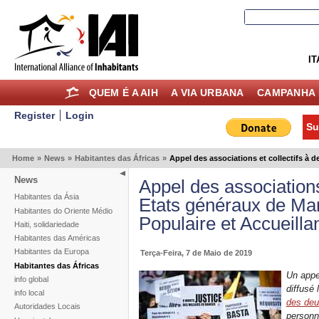
IT
QUEM É A AIH
A VIA URBANA
CAMPANHA 
Register
Login
Su
Home
»
News
»
Habitantes das Áfricas
»
Appel des associations et collectifs à d
News
Appel des associations
Habitantes da Ásia
Etats généraux de Mars
Habitantes do Oriente Médio
Populaire et Accueilla
Haiti, solidariedade
Habitantes das Américas
Habitantes da Europa
Terça-Feira, 7 de Maio de 2019
Habitantes das Áfricas
Un appe
info global
diffusé 
info local
des deu
Autoridades Locais
personn