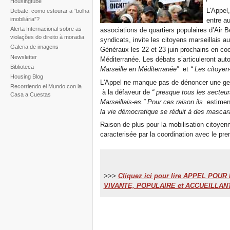
Housingtube
L'Appel,
Debate: como estourar a “bolha
imobiliária”?
entre au
Alerta Internacional sobre as
associations de quartiers populaires d’Air 
violações do direito à moradia
syndicats, invite les citoyens marseillais 
Galeria de imagens
Généraux les 22 et 23 juin prochains en co
Newsletter
Méditerranée. Les débats s’articuleront aut
Biblioteca
Marseille en Méditerranée”
et
“
Les citoyen
Housing Blog
L'Appel ne manque pas de dénoncer une ge
Recorriendo el Mundo con la
à la défaveur de
“
presque tous les secteur
Casa a Cuestas
Marseillais-es.” Pour ces raison ils
estimen
la vie démocratique se réduit à des mascara
Raison de plus pour la mobilisation citoye
caracterisée par la coordination avec le pr
>>>
Cliquez ici pour lire APPEL PO
VIVANTE, POPULAIRE et ACCUEILLAN