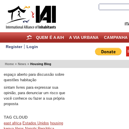
IT
QUEM É A AIH
A VIA URBANA
CAMPANHA 
Register
Login
Home
»
News
»
Housing Blog
espaço aberto para discussão sobre
questões habitação
sintam livres para expressar sua
opinião, para denunciar um risco que
você conhece ou fazer a sua própria
proposta
TAG CLOUD
east africa
Estados Unidos
housing
kenya
libros
Nairobi
República