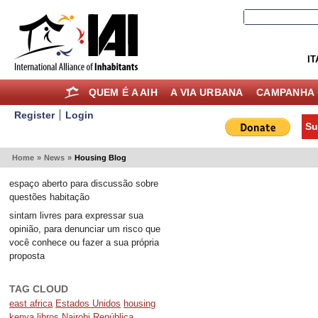
IT
QUEM É A AIH
A VIA URBANA
CAMPANHA 
Register
Login
Su
Home
»
News
»
Housing Blog
espaço aberto para discussão sobre
questões habitação
sintam livres para expressar sua
opinião, para denunciar um risco que
você conhece ou fazer a sua própria
proposta
TAG CLOUD
east africa
Estados Unidos
housing
kenya
libros
Nairobi
República