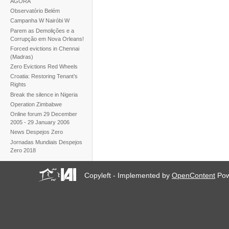
AGORA
Observatório Belém
Campanha W Nairóbi W
Parem as Demolições e a
Corrupção em Nova Orleans!
Forced evictions in Chennai
(Madras)
Zero Evictions Red Wheels
Croatia: Restoring Tenant’s
Rights
Break the silence in Nigeria
Operation Zimbabwe
Online forum 29 December
2005 - 29 January 2006
News Despejos Zero
Jornadas Mundiais Despejos
Zero 2018
Copyleft - Implemented by
OpenContent
Pow