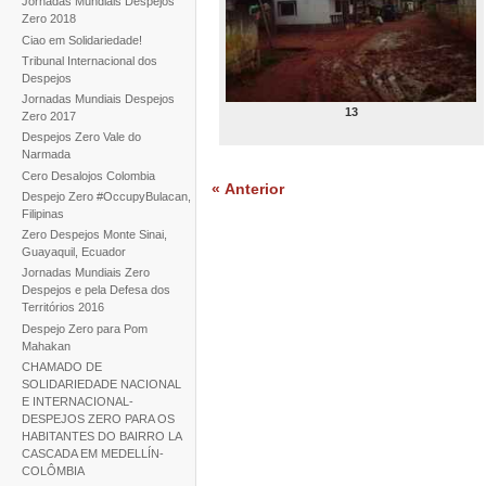
Jornadas Mundiais Despejos
Zero 2018
Ciao em Solidariedade!
Tribunal Internacional dos
Despejos
Jornadas Mundiais Despejos
13
Zero 2017
Despejos Zero Vale do
Narmada
Cero Desalojos Colombia
« Anterior
Despejo Zero #OccupyBulacan,
Filipinas
Zero Despejos Monte Sinai,
Guayaquil, Ecuador
Jornadas Mundiais Zero
Despejos e pela Defesa dos
Territórios 2016
Despejo Zero para Pom
Mahakan
CHAMADO DE
SOLIDARIEDADE NACIONAL
E INTERNACIONAL-
DESPEJOS ZERO PARA OS
HABITANTES DO BAIRRO LA
CASCADA EM MEDELLÍN-
COLÔMBIA