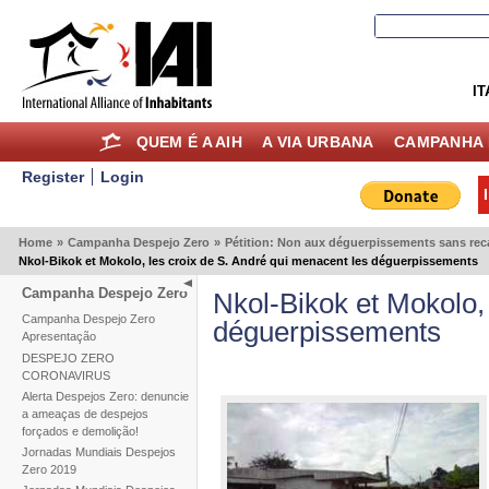
IT
QUEM É A AIH
A VIA URBANA
CAMPANHA 
Register
Login
Home
»
Campanha Despejo Zero
»
Pétition: Non aux déguerpissements sans re
Nkol-Bikok et Mokolo, les croix de S. André qui menacent les déguerpissements
Campanha Despejo Zero
Nkol-Bikok et Mokolo,
Campanha Despejo Zero
déguerpissements
Apresentação
DESPEJO ZERO
CORONAVIRUS
Alerta Despejos Zero: denuncie
a ameaças de despejos
forçados e demolição!
Jornadas Mundiais Despejos
Zero 2019