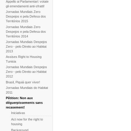
Appello ai Parlamentari: votate
gli emendamenti anti-sfratti!
Jornadas Mundiais Zero
Despejos e pela Defesa dos
Territórios 2015
Jornadas Mundiais Zero
Despejos e pela Defesa dos
Territórios 2014
Jornadas Mundiais Despejos
Zero - pelo Direito ao Habitat
2013
Assises Right to Housing
Tunisia
Jornadas Mundiais Despejos
Zero - pelo Direito ao Habitat
2012
Brasil, Piquiá quer viver!
Jornadas Mundiais do Habitat
2011
Pétition: Non aux
déguerpissements sans
recasement!
Iniciativas
Act now for the right to
housing
Background