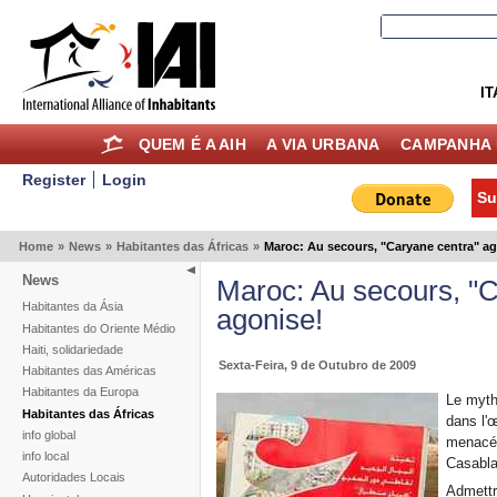
IT
QUEM É A AIH
A VIA URBANA
CAMPANHA 
Register
Login
Su
Home
»
News
»
Habitantes das Áfricas
»
Maroc: Au secours, "Caryane centra" ag
News
Maroc: Au secours, "C
Habitantes da Ásia
agonise!
Habitantes do Oriente Médio
Haiti, solidariedade
Sexta-Feira, 9 de Outubro de 2009
Habitantes das Américas
Habitantes da Europa
Le mythi
Habitantes das Áfricas
dans l'œ
info global
menacé 
info local
Casabla
Autoridades Locais
Admettr