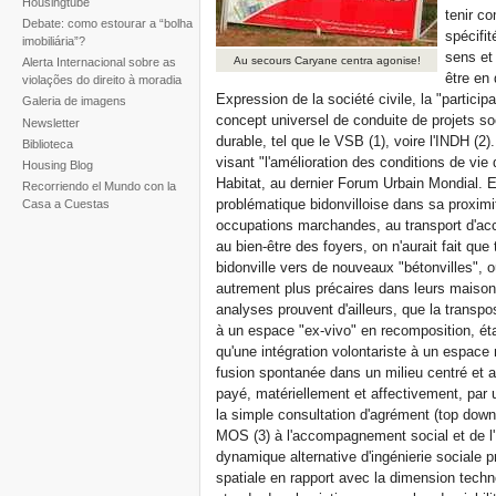
Housingtube
tenir co
Debate: como estourar a “bolha
spécifit
imobiliária”?
sens et
Au secours Caryane centra agonise!
Alerta Internacional sobre as
être en 
violações do direito à moradia
Expression de la société civile, la "partic
Galeria de imagens
concept universel de conduite de projets 
Newsletter
durable, tel que le VSB (1), voire l'INDH (2)
Biblioteca
visant "l'amélioration des conditions de vie 
Housing Blog
Habitat, au dernier Forum Urbain Mondial. En 
Recorriendo el Mundo con la
problématique bidonvilloise dans sa proximité
Casa a Cuestas
occupations marchandes, au transport d'acc
au bien-être des foyers, on n'aurait fait que 
bidonville vers de nouveaux "bétonvilles", o
autrement plus précaires dans leurs maison
analyses prouvent d'ailleurs, que la transposi
à un espace "ex-vivo" en recomposition, ét
qu'une intégration volontariste à un espace 
fusion spontanée dans un milieu centré et 
payé, matériellement et affectivement, par 
la simple consultation d'agrément (top down)
MOS (3) à l'accompagnement social et de 
dynamique alternative d'ingénierie sociale 
spatiale en rapport avec la dimension techn