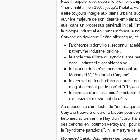
Faut-il rappeler que, depuis le premier camp
"manu militari" en 1907, jusqu'à l'habitat ver
d'être toujours intégré aux plans urbains
ouvrière majeure de son identité emblématiq
que, dans un processus génératif initial, l’i
le biotope industriel environnant fonda le n
Caryane en devienne l'icône allégorique, et 
l'archétype bidonvillois, reconnu "ac
patronyme industriel originel.
le socle travailliste du syndicalisme mar
zone" industrielle casablancaise.
le bastion de la résistance nationalist
Mohamed V, "Sultan du Caryane".
le creuset de fonds ethno-culturels, don
magistralement par le pop'art "Ghywani
le berceau d'une "diaspora" méritante, 
exclusive et relevé tant de défis.
Au crépuscule d'un destin de "roc marqué aux
Caryane trouvera encore la facétie pour co
bétonneurs. Servant le Hay d'un "cœur flamb
ses cendres en "poumon verdoyant", pour que
le "syndrome paradoxal", ni le martyre de la
Mohamed Sakib, Journaliste-mémorialiste