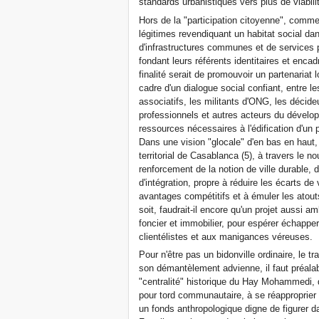
standards urbanistiques vers plus de viabil
Hors de la "participation citoyenne", comm
légitimes revendiquant un habitat social d
d'infrastructures communes et de services
fondant leurs référents identitaires et encad
finalité serait de promouvoir un partenariat
cadre d'un dialogue social confiant, entre 
associatifs, les militants d'ONG, les décide
professionnels et autres acteurs du dével
ressources nécessaires à l'édification d'un p
Dans une vision "glocale" d'en bas en haut, 
territorial de Casablanca (5), à travers le
renforcement de la notion de ville durable, 
d'intégration, propre à réduire les écarts de v
avantages compétitifs et à émuler les atouts
soit, faudrait-il encore qu'un projet aussi 
foncier et immobilier, pour espérer échappe
clientélistes et aux manigances véreuses.
Pour n'être pas un bidonville ordinaire, le 
son démantèlement advienne, il faut préalable
"centralité" historique du Hay Mohammedi, do
pour tord communautaire, à se réapproprier 
un fonds anthropologique digne de figurer 