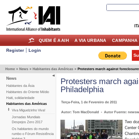
IT
QUEM É A AIH
A VIA URBANA
CAMPANHA 
Register
Login
Su
Home
»
News
»
Habitantes das Américas
»
Protesters march against foreclosures
News
Protesters march again
Habitantes da Ásia
Philadelphia
Habitantes do Oriente Médio
Haiti, solidariedade
Terça-Feira, 1 de Fevereiro de 2011
Habitantes das Américas
Viva Miguelzinho Viva!
-
Autor: Tom MacDonald
Autor Fuente: newsw
Jornadas Mundiais
Two doz
Despejos Zero 2017
Center C
Os habitantes do mundo
Chantin
rumbo o Fórum Resistência
Habitat 3