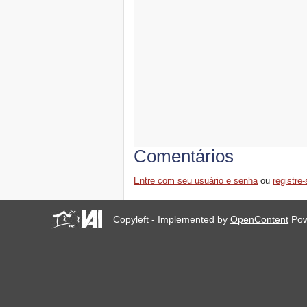
Comentários
Entre com seu usuário e senha
ou
registre-
Copyleft - Implemented by
OpenContent
Pow