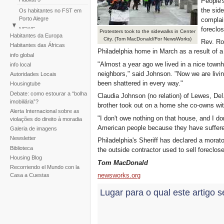
People'
the side
Os habitantes no FST em
Porto Alegre
complai
foreclos
NEWS
Protesters took to the sidewalks in Center
Habitantes da Europa
City. (Tom MacDonald/For NewsWorks)
Perù: Marcha de
Rev. Ro
Habitantes das Áfricas
Assentamentos Humanos
Philadelphia home in March as a result of a
info global
Huascar
"Almost a year ago we lived in a nice town
info local
Reportaje fotogràfico sobre
neighbors," said Johnson. "Now we are living
Autoridades Locais
la tragedia de la tormenta
been shattered in every way."
Noel
Housingtube
Debate: como estourar a “bolha
Claudia Johnson (no relation) of Lewes, De
imobiliária”?
brother took out on a home she co-owns with 
Alerta Internacional sobre as
"I don't owe nothing on that house, and I do
violações do direito à moradia
American people because they have suffere
Galeria de imagens
Newsletter
Philadelphia's Sheriff has declared a morato
Biblioteca
the outside contractor used to sell foreclo
Housing Blog
Tom MacDonald
Recorriendo el Mundo con la
newsworks.org
Casa a Cuestas
Lugar para o qual este artigo s