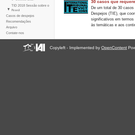
30 casos que requere
TID 2018 Sessão sobre o
De um total de 30 casos 
Brasil
Despejos (TIE), que coor
Casos de despejos
1st Session East Asia 2016
significativos em termo
Recomendações
TID 2019 Sessão sobre a
às temáticas e aos cont
Arquivo
mudança climática
Contate-nos
Copyleft - Implemented by
OpenContent
Pow