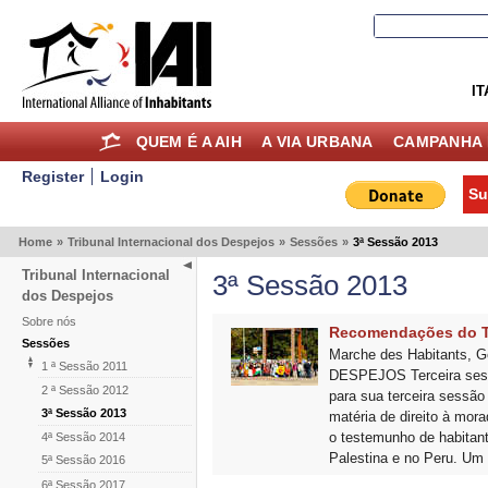
IT
QUEM É A AIH
A VIA URBANA
CAMPANHA 
Register
Login
Su
Home
»
Tribunal Internacional dos Despejos
»
Sessões
»
3ª Sessão 2013
Tribunal Internacional
3ª Sessão 2013
dos Despejos
Sobre nós
Recomendações do Tr
Sessões
Marche des Habitants,
1 ª Sessão 2011
DESPEJOS Terceira sessã
2 ª Sessão 2012
para sua terceira sessão
3ª Sessão 2013
matéria de direito à mor
o testemunho de habitante
4ª Sessão 2014
Palestina e no Peru. Um 
5ª Sessão 2016
6ª Sessão 2017