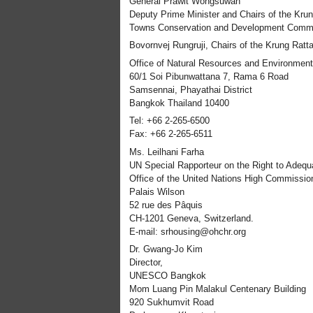
General Prawit Wongsuwan
Deputy Prime Minister and Chairs of the Kru
Towns Conservation and Development Commi
Bovornvej Rungruji, Chairs of the Krung Rat
Office of Natural Resources and Environment
60/1 Soi Pibunwattana 7, Rama 6 Road
Samsennai, Phayathai District
Bangkok Thailand 10400
Tel: +66 2-265-6500
Fax: +66 2-265-6511
Ms. Leilhani Farha
UN Special Rapporteur on the Right to Adequ
Office of the United Nations High Commissi
Palais Wilson
52 rue des Pâquis
CH-1201 Geneva, Switzerland.
E-mail: srhousing@ohchr.org
Dr. Gwang-Jo Kim
Director,
UNESCO Bangkok
Mom Luang Pin Malakul Centenary Building
920 Sukhumvit Road