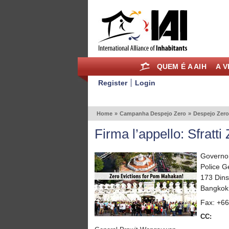
QUEM É A AIH
A V
Register
Login
Home
»
Campanha Despejo Zero
»
Despejo Zer
Firma l’appello: Sfrat
Governo
Police 
173 Din
Bangkok,
Fax: +6
CC: