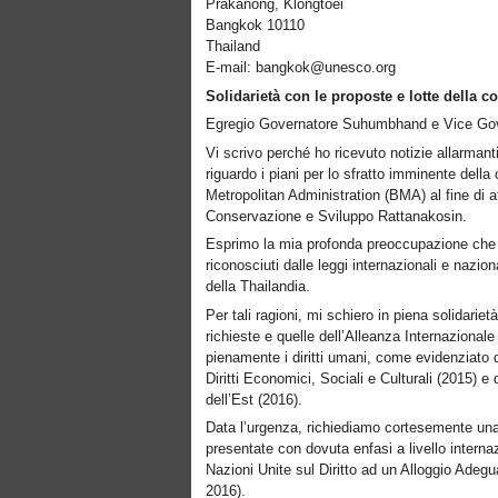
Prakanong, Klongtoei
Bangkok 10110
Thailand
E-mail: bangkok@unesco.org
Solidarietà con le proposte e lotte della c
Egregio Governatore Suhumbhand e Vice Gov
Vi scrivo perché ho ricevuto notizie allarmanti
riguardo i piani per lo sfratto imminente de
Metropolitan Administration (BMA) al fine di at
Conservazione e Sviluppo Rattanakosin.
Esprimo la mia profonda preoccupazione che una
riconosciuti dalle leggi internazionali e nazion
della Thailandia.
Per tali ragioni, mi schiero in piena solidari
richieste e quelle dell’Alleanza Internazionale
pienamente i diritti umani, come evidenziato
Diritti Economici, Sociali e Culturali (2015) e
dell’Est (2016).
Data l’urgenza, richiediamo cortesemente una
presentate con dovuta enfasi a livello interna
Nazioni Unite sul Diritto ad un Alloggio Adegu
2016).