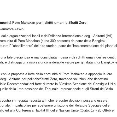
omunità Pom Mahakan per i diritti umani e Sfratti Zero!
ernatore Aswin,
 dalle organizzazioni locali e dall’Allenza Internazionale degli Abitanti (IAI)
lla comunita di Pom Mahakan (circa 300 persone) da parte della Bangkok
tuare l’ “abbellimento” del sito storico, parte dell’implementazione del piano di
 tale precipitosa e mal consigliata mossa violi i diritti umani dei residenti,
ali, e distrugga una risorsa di considerabile valore per gli abitanti di Bangkok 
età con le proposte e lotte della comunità di Pom Mahakan e appoggio le loro
 degli Abitanti per politicheSfratti Zero, trovando soluzioni che rispettino
 dalle Raccomandazioni fatte durante la 50esima Sessione del Consiglio UN su
 quelle della 1ma sessione del Tribunale Internazionale sugli Sfratti dell’Asia
 vostra immediata risposta affinché le vostre decisioni possano essere
zionale, in particolare per sostenere un’azione del Relatore Speciale delle
ato ed alla Conferenza Habitat III delle Nazioni Unite (Quito, 17 - 20 Ottobre