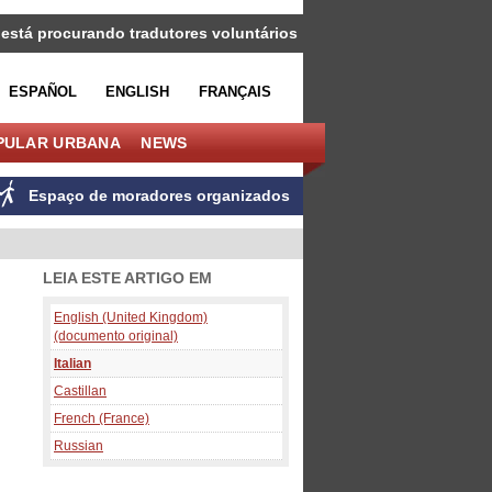
 está procurando tradutores voluntários
ESPAÑOL
ENGLISH
FRANÇAIS
PULAR URBANA
NEWS
Espaço de moradores organizados
LEIA ESTE ARTIGO EM
English (United Kingdom)
(documento original)
Italian
Castillan
French (France)
Russian