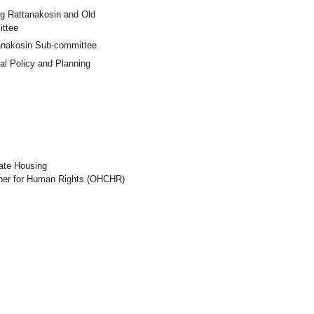
ng Rattanakosin and Old
ttee
tanakosin Sub-committee
al Policy and Planning
ate Housing
oner for Human Rights (OHCHR)