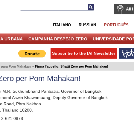
AIH
ITALIANO
RUSSIAN
PORTUGUÊS
IA URBANA
CAMPANHA DESPEJO ZERO
UNIVERSIDADE PO
Subscribe to the IAI Newsletter
o para Pom Mahakan
»
Firma l’appello: Sfratti Zero per Pom Mahakan!
ti Zero per Pom Mahakan!
r M.R. Sukhumbhand Paribatra, Governor of Bangkok
General Aswin Khawnmuang, Deputy Governor of Bangkok
so Road, Phra Nakhon
 Thailand 10200.
6 2-621 0878