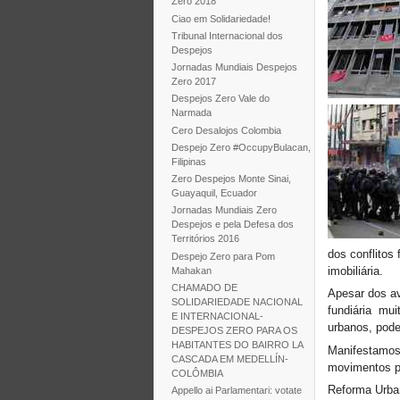
Zero 2018
Ciao em Solidariedade!
Tribunal Internacional dos
Despejos
Jornadas Mundiais Despejos
Zero 2017
Despejos Zero Vale do
Narmada
Cero Desalojos Colombia
Despejo Zero #OccupyBulacan,
Filipinas
Zero Despejos Monte Sinai,
Guayaquil, Ecuador
Jornadas Mundiais Zero
Despejos e pela Defesa dos
Territórios 2016
dos conflitos
Despejo Zero para Pom
imobiliária.
Mahakan
CHAMADO DE
Apesar dos av
SOLIDARIEDADE NACIONAL
fundiária mui
E INTERNACIONAL-
urbanos, pode
DESPEJOS ZERO PARA OS
HABITANTES DO BAIRRO LA
Manifestamos 
CASCADA EM MEDELLÍN-
movimentos p
COLÔMBIA
Reforma Urba
Appello ai Parlamentari: votate