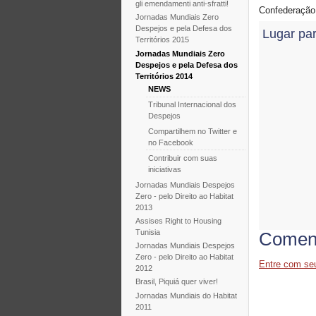
gli emendamenti anti-sfratti!
Confederação
Jornadas Mundiais Zero
Despejos e pela Defesa dos
Lugar par
Territórios 2015
Jornadas Mundiais Zero
Despejos e pela Defesa dos
Territórios 2014
NEWS
Tribunal Internacional dos
Despejos
Compartilhem no Twitter e
no Facebook
Contribuir com suas
iniciativas
Jornadas Mundiais Despejos
Zero - pelo Direito ao Habitat
2013
Assises Right to Housing
Tunisia
Coment
Jornadas Mundiais Despejos
Zero - pelo Direito ao Habitat
Entre com se
2012
Brasil, Piquiá quer viver!
Jornadas Mundiais do Habitat
2011