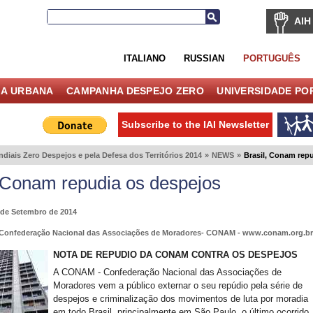
AIH
ITALIANO
RUSSIAN
PORTUGUÊS
IA URBANA
CAMPANHA DESPEJO ZERO
UNIVERSIDADE PO
Subscribe to the IAI Newsletter
diais Zero Despejos e pela Defesa dos Territórios 2014
»
NEWS
»
Brasil, Conam rep
, Conam repudia os despejos
3 de Setembro de 2014
 Confederação Nacional das Associações de Moradores- CONAM - www.conam.org.b
NOTA DE REPUDIO DA CONAM CONTRA OS DESPEJOS
A CONAM - Confederação Nacional das Associações de
Moradores vem a público externar o seu repúdio pela série de
despejos e criminalização dos movimentos de luta por moradia
em todo Brasil, principalmente em São Paulo, o último ocorrido