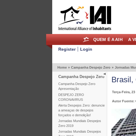
QUEM É A AIH
A V
Register
Login
Home
»
Campanha Despejo Zero
»
Jornadas Mun
Campanha Despejo Zero
Brasil
Campanha Despejo Zero
Apresentação
Terça-Feira, 2
DESPEJO ZERO
CORONAVIRUS
Autor Fuente:
Alerta Despejos Zero: denuncie
a ameaças de despejos
forçados e demolição!
Jornadas Mundiais Despejos
Zero 2019
Jornadas Mundiais Despejos