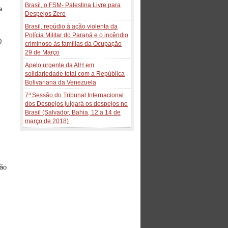
Brasil, o FSM- Palestina Livre para
a
Despejos Zero
Brasil, repúdio à ação violenta da
Polícia Militar do Paraná e o incêndio
0
criminoso às famílias da Ocupação
s
29 de Março
Apelo urgente da AIH em
solidariedade total com a República
Bolivariana da Venezuela
7ª Sessão do Tribunal Internacional
dos Despejos julgará os despejos no
Brasil (Salvador, Bahia, 12 a 14 de
março de 2018)
ção