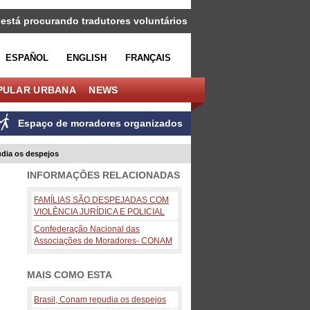
 está procurando tradutores voluntários
ESPAÑOL
ENGLISH
FRANÇAIS
PULAR URBANA
NEWS
Espaço de moradores organizados
udia os despejos
INFORMAÇÕES RELACIONADAS
FAMÍLIAS SÃO DESPEJADAS COM
VIOLÊNCIA JURÍDICA E POLICIAL
Confederação Nacional das
r
Associações de Moradores- CONAM
MAIS COMO ESTA
Brasil, Conam repudia os despejos