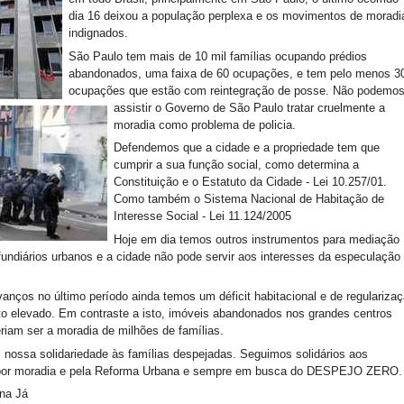
dia 16 deixou a população perplexa e os movimentos de moradi
indignados.
São Paulo tem mais de 10 mil famílias ocupando prédios
abandonados, uma faixa de 60 ocupações, e tem pelo menos 3
ocupações que estão com reintegração de posse. Não podemo
assistir o Governo de São Paulo tratar cruelmente a
moradia como problema de policia.
Defendemos que a cidade e a propriedade tem que
cumprir a sua função social, como determina a
Constituição e o Estatuto da Cidade - Lei 10.257/01.
Como também o Sistema Nacional de Habitação de
Interesse Social - Lei 11.124/2005
Hoje em dia temos outros instrumentos para mediação
 fundiários urbanos e a cidade não pode servir aos interesses da especulação
anços no último período ainda temos um déficit habitacional e de regulariza
to elevado. Em contraste a isto, imóveis abandonados nos grandes centros
riam ser a moradia de milhões de famílias.
nossa solidariedade às famílias despejadas. Seguimos solidários aos
or moradia e pela Reforma Urbana e sempre em busca do DESPEJO ZERO.
na Já