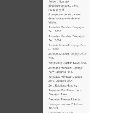
Pétition: Non aux
déguerpissements sans
recasement!
4 proyectos de ley para el
derecho a la vivienda y el
hábitat
Jornadas Mundiais Despejos
Zero 2010
Jornadas Mundiais Despejos
Zero 2009
Jornada Mundial Despejo Zero
em 2008
Jornada Mundial Despejo Zero
2007
World Zero Eviction Days 2006
Jornadas Mundiais Despejo
Zero, Outubro 2005
Jornadas Mundiais Despejo
Zero, Outubro 2004
Zero Evictions Hungary
Repensar Bon Pastor com
Despejos Zero!
Despejos Zero na Nigéria
Despejo zero aos Palestinos,
AGORA