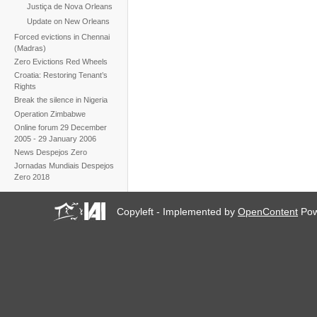
Justiça de Nova Orleans
Update on New Orleans
Forced evictions in Chennai
(Madras)
Zero Evictions Red Wheels
Croatia: Restoring Tenant’s
Rights
Break the silence in Nigeria
Operation Zimbabwe
Online forum 29 December
2005 - 29 January 2006
News Despejos Zero
Jornadas Mundiais Despejos
Zero 2018
Copyleft - Implemented by
OpenContent
Pow