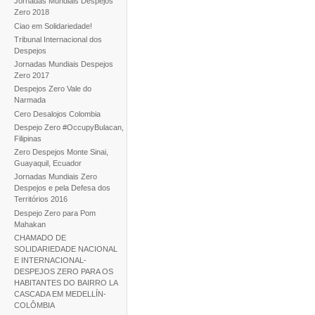
Jornadas Mundiais Despejos
Zero 2018
Ciao em Solidariedade!
Tribunal Internacional dos
Despejos
Jornadas Mundiais Despejos
Zero 2017
Despejos Zero Vale do
Narmada
Cero Desalojos Colombia
Despejo Zero #OccupyBulacan,
Filipinas
Zero Despejos Monte Sinai,
Guayaquil, Ecuador
Jornadas Mundiais Zero
Despejos e pela Defesa dos
Territórios 2016
Despejo Zero para Pom
Mahakan
CHAMADO DE
SOLIDARIEDADE NACIONAL
E INTERNACIONAL-
DESPEJOS ZERO PARA OS
HABITANTES DO BAIRRO LA
CASCADA EM MEDELLÍN-
COLÔMBIA