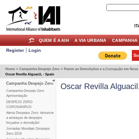
IT
QUEM É A AIH
A VIA URBANA
CAMPANHA 
Register
Login
Su
Home
»
Campanha Despejo Zero
»
Parem as Demolições e a Corrupção em Nova 
Oscar Revilla Alguacil, - Spain
Campanha Despejo Zero
Oscar Revilla Alguacil
Campanha Despejo Zero
Apresentação
DESPEJO ZERO
CORONAVIRUS
Alerta Despejos Zero: denuncie
a ameaças de despejos
forçados e demolição!
Jornadas Mundiais Despejos
Zero 2019