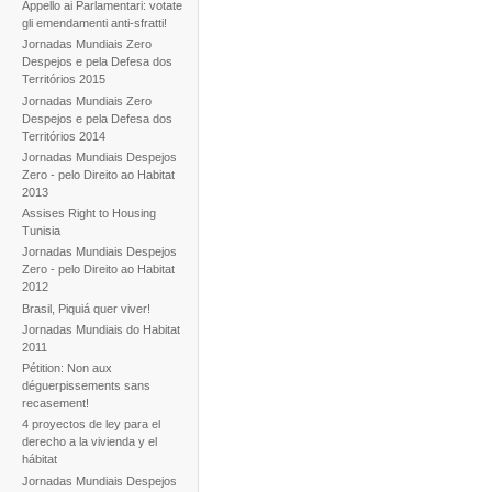
Appello ai Parlamentari: votate
gli emendamenti anti-sfratti!
Jornadas Mundiais Zero
Despejos e pela Defesa dos
Territórios 2015
Jornadas Mundiais Zero
Despejos e pela Defesa dos
Territórios 2014
Jornadas Mundiais Despejos
Zero - pelo Direito ao Habitat
2013
Assises Right to Housing
Tunisia
Jornadas Mundiais Despejos
Zero - pelo Direito ao Habitat
2012
Brasil, Piquiá quer viver!
Jornadas Mundiais do Habitat
2011
Pétition: Non aux
déguerpissements sans
recasement!
4 proyectos de ley para el
derecho a la vivienda y el
hábitat
Jornadas Mundiais Despejos