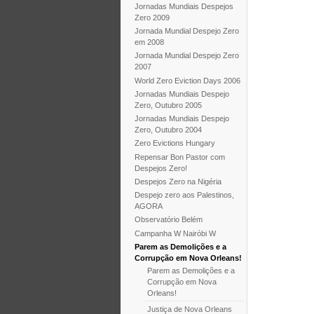
Jornadas Mundiais Despejos
Zero 2009
Jornada Mundial Despejo Zero
em 2008
Jornada Mundial Despejo Zero
2007
World Zero Eviction Days 2006
Jornadas Mundiais Despejo
Zero, Outubro 2005
Jornadas Mundiais Despejo
Zero, Outubro 2004
Zero Evictions Hungary
Repensar Bon Pastor com
Despejos Zero!
Despejos Zero na Nigéria
Despejo zero aos Palestinos,
AGORA
Observatório Belém
Campanha W Nairóbi W
Parem as Demolições e a
Corrupção em Nova Orleans!
Parem as Demolições e a
Corrupção em Nova
Orleans!
Justiça de Nova Orleans