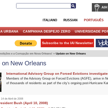
AIH
ITALIANO
RUSSIAN
PORTUGUÊS
IA URBANA
CAMPANHA DESPEJO ZERO
UNIVERSIDADE PO
Subscribe to the IAI Newsletter
olições e a Corrupção em Nova Orleans!
»
Update on New Orleans
 on New Orleans
International Advisory Group on Forced Evictions investigat
Members of the Advisory Group on Forced Evictions (AGFE), arrive in New
of thousands of residents as part of the city’s ongoing post-Hurricane Ka
 14 de Abril de 2008
resident Bush (April 10, 2008)