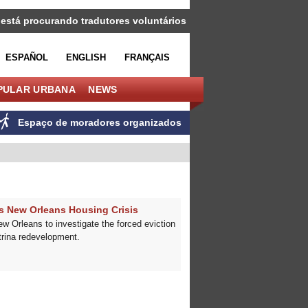
 está procurando tradutores voluntários
ESPAÑOL
ENGLISH
FRANÇAIS
PULAR URBANA
NEWS
Espaço de moradores organizados
es New Orleans Housing Crisis
 Orleans to investigate the forced eviction
trina redevelopment.