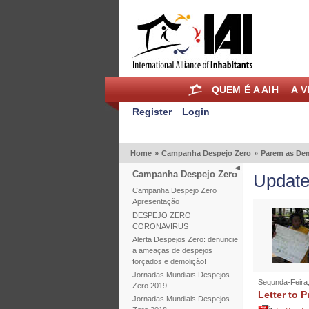
QUEM É A AIH
A V
Register
Login
Home
»
Campanha Despejo Zero
»
Parem as Dem
Campanha Despejo Zero
Update
Campanha Despejo Zero
Apresentação
DESPEJO ZERO
CORONAVIRUS
Alerta Despejos Zero: denuncie
a ameaças de despejos
forçados e demolição!
Jornadas Mundiais Despejos
Segunda-Feira,
Zero 2019
Letter to P
Jornadas Mundiais Despejos