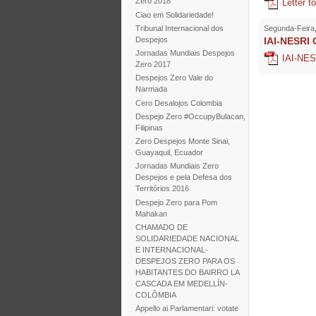
Zero 2018
Letter t
Ciao em Solidariedade!
Tribunal Internacional dos
Segunda-Feira,
Despejos
IAI-NESRI 
Jornadas Mundiais Despejos
IAI-NES
Zero 2017
Despejos Zero Vale do
Narmada
Cero Desalojos Colombia
Despejo Zero #OccupyBulacan,
Filipinas
Zero Despejos Monte Sinai,
Guayaquil, Ecuador
Jornadas Mundiais Zero
Despejos e pela Defesa dos
Territórios 2016
Despejo Zero para Pom
Mahakan
CHAMADO DE
SOLIDARIEDADE NACIONAL
E INTERNACIONAL-
DESPEJOS ZERO PARA OS
HABITANTES DO BAIRRO LA
CASCADA EM MEDELLÍN-
COLÔMBIA
Appello ai Parlamentari: votate