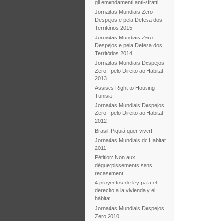
gli emendamenti anti-sfratti!
Jornadas Mundiais Zero
Despejos e pela Defesa dos
Territórios 2015
Jornadas Mundiais Zero
Despejos e pela Defesa dos
Territórios 2014
Jornadas Mundiais Despejos
Zero - pelo Direito ao Habitat
2013
Assises Right to Housing
Tunisia
Jornadas Mundiais Despejos
Zero - pelo Direito ao Habitat
2012
Brasil, Piquiá quer viver!
Jornadas Mundiais do Habitat
2011
Pétition: Non aux
déguerpissements sans
recasement!
4 proyectos de ley para el
derecho a la vivienda y el
hábitat
Jornadas Mundiais Despejos
Zero 2010