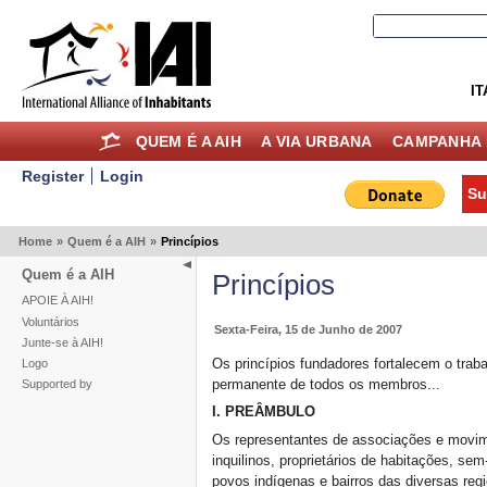
IT
QUEM É A AIH
A VIA URBANA
CAMPANHA 
Register
Login
Su
Home
»
Quem é a AIH
»
Princípios
Quem é a AIH
Princípios
APOIE À AIH!
Voluntários
Sexta-Feira, 15 de Junho de 2007
Junte-se à AIH!
Os princípios fundadores fortalecem o tra
Logo
permanente de todos os membros...
Supported by
I.
PREÂMBULO
Os representantes de associações e movim
inquilinos, proprietários de habitações, se
povos indígenas e bairros das diversas re