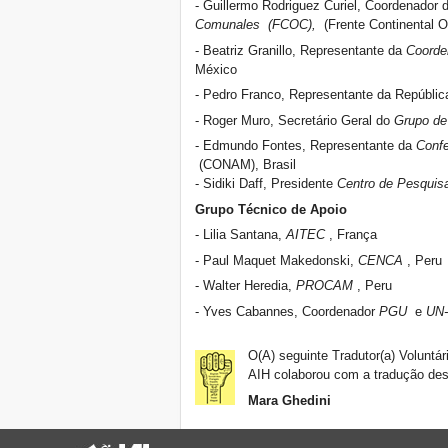
- Guillermo Rodriguez Curiel, Coordenador 
Comunales
(FCOC),
(Frente Continental O
- Beatriz Granillo, Representante da
Coorde
México
- Pedro Franco, Representante da Repúbli
- Roger Muro, Secretário Geral do
Grupo de
- Edmundo Fontes, Representante da
Conf
(CONAM), Brasil
- Sidiki Daff, Presidente
Centro de Pesquis
Grupo Técnico de Apoio
- Lilia Santana,
AITEC
, França
- Paul Maquet Makedonski,
CENCA
, Peru
- Walter Heredia,
PROCAM
, Peru
- Yves Cabannes, Coordenador
PGU
e
UN-
O(A) seguinte Tradutor(a) Voluntári
AIH colaborou com a tradução des
Mara Ghedini