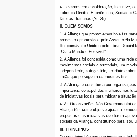
4. Levamos em consideração, inclusive, os 
sobre os Direitos Econômicos, Sociais e Cul
Direitos Humanos (Art.25)
II. QUEM SOMOS
1. A Aliança que promovemos hoje faz part
processos promovidos pela Assembléia Mu
Responsável e Unido e pelo Fórum Social 
"Outro Mundo é Possível”.
2. A Aliança foi concebida como uma rede 
movimentos sociais e territoriais, um movim
independente, autogestida, solidário e abe
irmãs que perseguem os mesmos fins.
3. A Aliança é constituída por organizações
importância do papel das mulheres nas lut
de iniciativas locais para mitigar a situaçã
4. As Organizações Não Governamentais e a
Aliança têm como objetivo ajudar a fornece
propostas e as iniciativas que forem apro
sociais da Aliança, constituindo para isto,
III. PRINCÍPIOS
Os princípios básicos que inspiram o trab