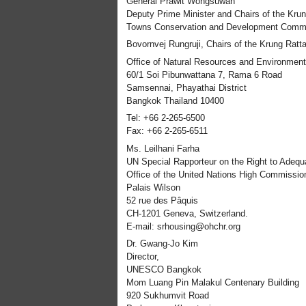
General Prawit Wongsuwan
Deputy Prime Minister and Chairs of the Kru
Towns Conservation and Development Commi
Bovornvej Rungruji, Chairs of the Krung Rat
Office of Natural Resources and Environment
60/1 Soi Pibunwattana 7, Rama 6 Road
Samsennai, Phayathai District
Bangkok Thailand 10400
Tel: +66 2-265-6500
Fax: +66 2-265-6511
Ms. Leilhani Farha
UN Special Rapporteur on the Right to Adequ
Office of the United Nations High Commissi
Palais Wilson
52 rue des Pâquis
CH-1201 Geneva, Switzerland.
E-mail: srhousing@ohchr.org
Dr. Gwang-Jo Kim
Director,
UNESCO Bangkok
Mom Luang Pin Malakul Centenary Building
920 Sukhumvit Road