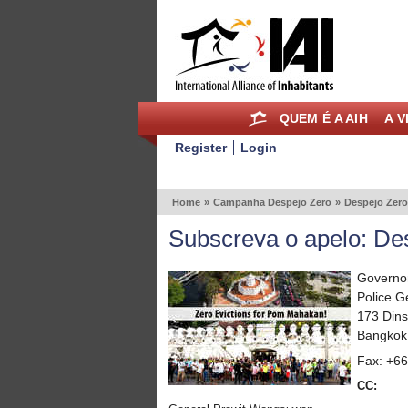
QUEM É A AIH
A V
Register
Login
Home
»
Campanha Despejo Zero
»
Despejo Zer
Subscreva o apelo: D
Governo
Police 
173 Din
Bangkok,
Fax: +6
CC: