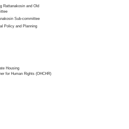
ng Rattanakosin and Old
ttee
tanakosin Sub-committee
al Policy and Planning
ate Housing
oner for Human Rights (OHCHR)