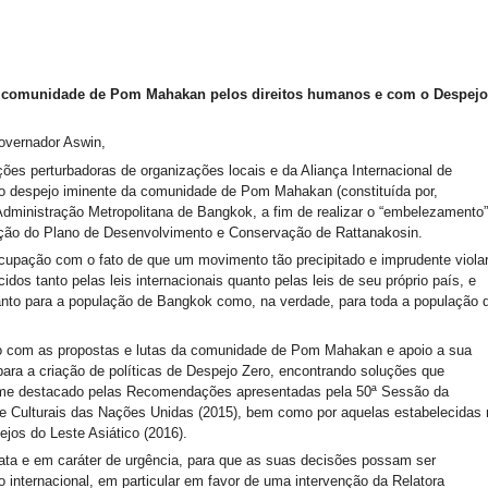
da comunidade de Pom Mahakan pelos direitos humanos e com o Despejo
vernador Aswin,
ões perturbadoras de organizações locais e da Aliança Internacional de
a o despejo iminente da comunidade de Pom Mahakan (constituída por,
dministração Metropolitana de Bangkok, a fim de realizar o “embelezamento”
tação do Plano de Desenvolvimento e Conservação de Rattanakosin.
cupação com o fato de que um movimento tão precipitado e imprudente violar
os tanto pelas leis internacionais quanto pelas leis de seu próprio país, e
 tanto para a população de Bangkok como, na verdade, para toda a população 
io com as propostas e lutas da comunidade de Pom Mahakan e apoio a sua
para a criação de políticas de Despejo Zero, encontrando soluções que
orme destacado pelas Recomendações apresentadas pela 50ª Sessão da
e Culturais das Nações Unidas (2015), bem como por aquelas estabelecidas 
ejos do Leste Asiático (2016).
iata e em caráter de urgência, para que as suas decisões possam ser
internacional, em particular em favor de uma intervenção da Relatora