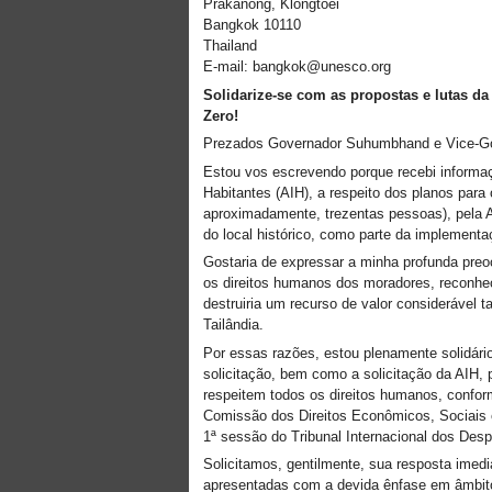
Prakanong, Klongtoei
Bangkok 10110
Thailand
E-mail: bangkok@unesco.org
Solidarize-se com as propostas e lutas 
Zero!
Prezados Governador Suhumbhand e Vice-Go
Estou vos escrevendo porque recebi informaç
Habitantes (AIH), a respeito dos planos par
aproximadamente, trezentas pessoas), pela A
do local histórico, como parte da implemen
Gostaria de expressar a minha profunda preo
os direitos humanos dos moradores, reconhecid
destruiria um recurso de valor considerável
Tailândia.
Por essas razões, estou plenamente solidár
solicitação, bem como a solicitação da AIH, 
respeitem todos os direitos humanos, conf
Comissão dos Direitos Econômicos, Sociais 
1ª sessão do Tribunal Internacional dos Desp
Solicitamos, gentilmente, sua resposta imed
apresentadas com a devida ênfase em âmbito 