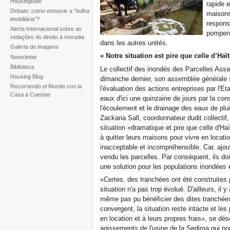
Housingtube
rapide 
Debate: como estourar a “bolha
maisons.
imobiliária”?
respons
Alerta Internacional sobre as
pompent
violações do direito à moradia
dans les autres unités.
Galeria de imagens
« Notre situation est pire que celle d’Haït
Newsletter
Biblioteca
Le collectif des inondés des Parcelles Assa
Housing Blog
dimanche dernier, son assemblée générale su
Recorriendo el Mundo con la
l'évaluation des actions entreprises par l'Et
Casa a Cuestas
eaux d'ici une quinzaine de jours par la cons
l'écoulement et le drainage des eaux de plu
Zackaria Sall, coordonnateur dudit collectif
situation «dramatique et pire que celle d'Haï
à quitter leurs maisons pour vivre en locati
inacceptable et incompréhensible. Car, ajoute-
vendu les parcelles. Par conséquent, ils do
une solution pour les populations inondées
«Certes, des tranchées ont été construites p
situation n'a pas trop évolué. D'ailleurs, il y
même pas pu bénéficier des ­dites tranchées.
convergent, la situation reste intacte et les
en location et à leurs propres frais», se dés
agissements de l'usine de la Sedima qui pom