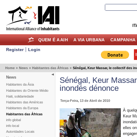
IT
QUEM É A AIH
A VIA URBANA
CAMPANHA 
Register
Login
Home
»
News
»
Habitantes das Áfricas
»
Sénégal, Keur Massar, le collectif des 
News
Sénégal, Keur Massar, 
Habitantes da Ásia
inondés dénonce
Habitantes do Oriente Médio
Haiti, solidariedade
Terça-Feira, 13 de Abril de 2010
Habitantes das Américas
Habitantes da Europa
À quelq
Habitantes das Áfricas
Keur Ma
info global
inondati
info local
elles o
Autoridades Locais
engageme