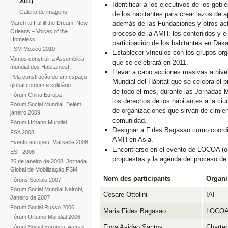
2011)
Identificar a los ejecutivos de los gob
Galeria de imagens
de los habitantes para crear lazos de 
March to Fulfill the Dream, New
además de las Fundaciones y otros act
Orleans – Voices of the
proceso de la AMH, los contenidos y el 
Homeless
participación de los habitantes en Daka
FSM Mexico 2010
Establecer vínculos con los grupos org
Vamos construir a Assembléia
que se celebrará en 2011.
mundial dos Habitantes!
Llevar a cabo acciones masivas a nivel 
Pela construção de um espaço
Mundial del Hábitat que se celebra el p
global comum e solidário
de todo el mes, durante las Jornadas 
Fórum China Europa
los derechos de los habitantes a la ciu
Fórum Social Mundial, Belém
de organizaciones que sirvan de cimient
janeiro 2009
comunidad.
Fórum Urbano Mundial
Designar a Fides Bagasao como coordin
FSA 2008
AMH en Asia.
Evento europeu, Marseille 2008
Encontrarse en el evento de LOCOA (oc
ESF 2008
propuestas y la agenda del proceso de
26 de janeiro de 2008: Jornada
Global de Mobilização FSM
Nom des participants
Organi
Fóruns Sociais 2007
Fórum Social Mundial Nairobi,
Cesare Ottolini
IAI
Janeiro de 2007
Fórum Social Russo 2006
Maria Fides Bagasao
LOCO
Fórum Urbano Mundial 2006
Flora Asidao Santos
Charte
Fórum Social Europeu, Atenas