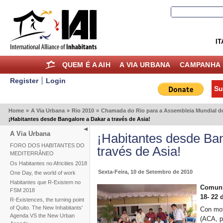
IT
QUEM É A AIH
A VIA URBANA
CAMPANHA 
Register
Login
Su
Home
»
A Via Urbana
»
Rio 2010
»
Chamada do Rio para a Assembleia Mundial do
¡Habitantes desde Bangalore a Dakar a través de Asia!
A Via Urbana
¡Habitantes desde Ba
FORO DOS HABITANTES DO
través de Asia!
MEDITERRÂNEO
Os Habitantes no Africities 2018
Sexta-Feira, 10 de Setembro de 2010
One Day, the world of work
Habitantes que R-Existem no
Comunic
FSM 2018
18- 22 
R-Existences, the turning point
of Quito. The New Inhabitants'
Con mot
Agenda VS the New Urban
(ACA, po