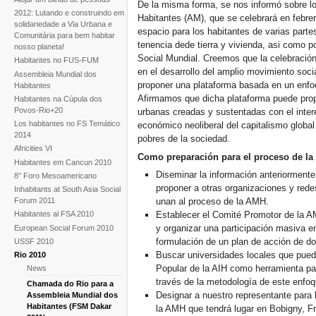
De la misma forma, se nos informó sobre l
2012: Lutando e construindo em
Habitantes (AM), que se celebrará en febr
solidariedade a Via Urbana e
espacio para los habitantes de varias parte
Comunitária para bem habitar
tenencia dede tierra y vivienda, asi como po
nosso planeta!
Social Mundial. Creemos que la celebración
Habitantes no FUS-FUM
en el desarrollo del amplio movimiento socia
Assembleia Mundial dos
proponer una plataforma basada en un enfoqu
Habitantes
Afirmamos que dicha plataforma puede propor
Habitantes na Cúpula dos
Povos-Rio+20
urbanas creadas y sustentadas con el inte
Los habitantes no FS Temático
económico neoliberal del capitalismo global
2014
pobres de la sociedad.
Africities VI
Como preparación para el proceso de la
Habitantes em Cancun 2010
Diseminar la información anteriormen
8° Foro Mesoamericano
proponer a otras organizaciones y rede
Inhabitants at South Asia Social
Forum 2011
unan al proceso de la AMH.
Habitantes al FSA 2010
Establecer el Comité Promotor de la AM
y organizar una participación masiva e
European Social Forum 2010
formulación de un plan de acción de do
USSF 2010
Buscar universidades locales que pueda
Rio 2010
Popular de la AIH como herramienta par
News
través de la metodología de este enfoq
Chamada do Rio para a
Designar a nuestro representante para 
Assembleia Mundial dos
Habitantes (FSM Dakar
la AMH que tendrá lugar en Bobigny, Fra