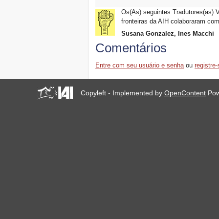
Os(As) seguintes Tradutores(as) V
fronteiras da AIH colaboraram com
Susana Gonzalez, Ines Macchi
Comentários
Entre com seu usuário e senha
ou
registre-
Copyleft - Implemented by
OpenContent
Pow