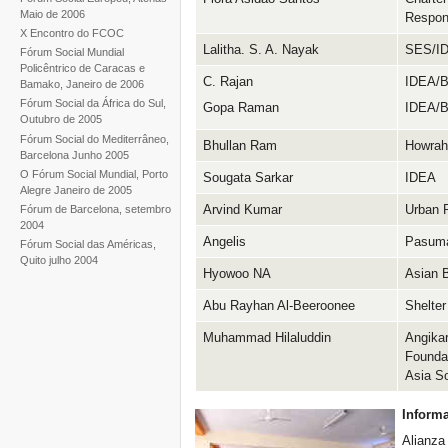
Maio de 2006
Respons
X Encontro do FCOC
Lalitha. S. A. Nayak
SES/I
Fórum Social Mundial
Policêntrico de Caracas e
C. Rajan
IDEA/
Bamako, Janeiro de 2006
Fórum Social da África do Sul,
Gopa Raman
IDEA/
Outubro de 2005
Fórum Social do Mediterrâneo,
Bhullan Ram
Howrah
Barcelona Junho 2005
O Fórum Social Mundial, Porto
Sougata Sarkar
IDEA
Alegre Janeiro de 2005
Arvind Kumar
Urban 
Fórum de Barcelona, setembro
2004
Angelis
Pasuma
Fórum Social das Américas,
Quito julho 2004
Hyowoo NA
Asian B
Abu Rayhan Al-Beeroonee
Shelter
Muhammad Hilaluddin
Angika
Foundat
Asia S
Informa
Alianza