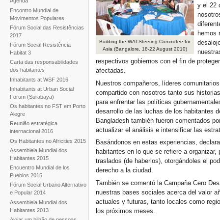
Agenda
y el 22
Encontro Mundial de
nosotros
Movimentos Populares
diferen
Fórum Social das Resistências
hemos r
2017
Building the WAI Steering Committee for
desalojo
Fórum Social Resistência
Asia (Bangalore, 18-22 August 2010)
nuestra
Habitat 3
respectivos gobiernos con el fin de proteger 
Carta das responsabilidades
dos habitantes
afectadas.
Inhabitants at WSF 2016
Nuestros compañeros, líderes comunitarios
Inhabitants at Urban Social
compartido con nosotros tanto sus historia
Forum (Surabaya)
para enfrentar las políticas gubernamentales
Os habitantes no FST em Porto
desarrollo de las luchas de los habitantes d
Alegre
Bangladesh también fueron comentados po
Reunião estratégica
actualizar el análisis e intensificar las estr
internacional 2016
Os Habitantes no Africities 2015
Basándonos en estas experiencias, declara
Assembleia Mundial dos
habitantes en lo que se refiere a organizar, 
Habitantes 2015
traslados (de haberlos), otorgándoles el p
Encuentro Mundial de los
derecho a la ciudad.
Pueblos 2015
También se comentó la Campaña Cero Desa
Fórum Social Urbano Alternativo
nuestras bases sociales acerca del valor a
e Popular 2014
actuales y futuras, tanto locales como reg
Assembleia Mundial dos
Habitantes 2013
los próximos meses.
Alojar um bilhão de pessoas