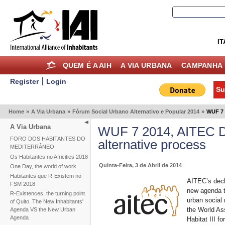
IT
QUEM É A AIH
A VIA URBANA
CAMPANHA 
Register
Login
Su
Home
»
A Via Urbana
»
Fórum Social Urbano Alternativo e Popular 2014
»
WUF 7 
A Via Urbana
WUF 7 2014, AITEC De
FORO DOS HABITANTES DO
alternative process
MEDITERRÂNEO
Os Habitantes no Africities 2018
Quinta-Feira, 3 de Abril de 2014
One Day, the world of work
Habitantes que R-Existem no
AITEC’s decl
FSM 2018
new agenda t
R-Existences, the turning point
urban social 
of Quito. The New Inhabitants'
the World Ass
Agenda VS the New Urban
Agenda
Habitat III fo