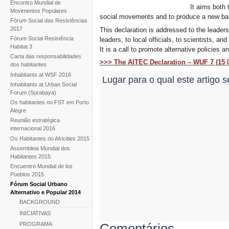
Encontro Mundial de
It aims both 
Movimentos Populares
social movements and to produce a new bas
Fórum Social das Resistências
2017
This declaration is addressed to the leaders
Fórum Social Resistência
leaders, to local officials, to scientists, a
Habitat 3
It is a call to promote alternative policies 
Carta das responsabilidades
>>> The AITEC Declaration – WUF 7 (15 0
dos habitantes
Inhabitants at WSF 2016
Lugar para o qual este artigo s
Inhabitants at Urban Social
Forum (Surabaya)
Os habitantes no FST em Porto
Alegre
Reunião estratégica
internacional 2016
Os Habitantes no Africities 2015
Assembleia Mundial dos
Habitantes 2015
Encuentro Mundial de los
Pueblos 2015
Fórum Social Urbano
Alternativo e Popular 2014
BACKGROUND
INICIATIVAS
Comentários
PROGRAMA