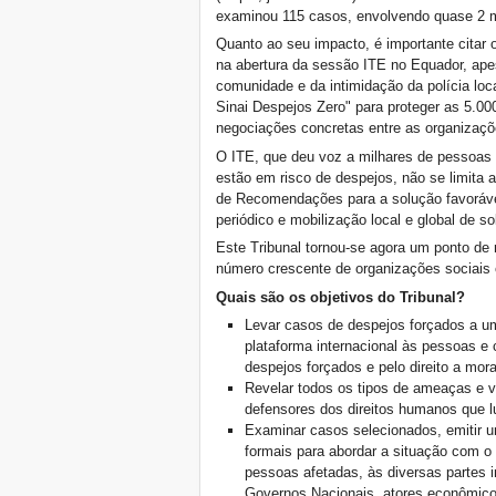
USA: Poor People’s
examinou 115 casos, envolvendo quase 2 m
Campaign: A National Call
Quanto ao seu impacto, é importante citar
for Moral Revival!
na abertura da sessão ITE no Equador, apes
Buenos Aires, R-
comunidade e da intimidação da polícia lo
Existencias y Solidaridad
Sinai Despejos Zero" para proteger as 5.00
de lxs habitantes
negociações concretas entre as organizaçõ
Brasilia, Marcha nacional
dos movimentos de
O ITE, que deu voz a milhares de pessoas
moradia
estão em risco de despejos, não se limita
Convocatoria encuentro
de Recomendações para a solução favoráve
regional: Mujeres en
periódico e mobilização local e global de so
defensa del territorio
Este Tribunal tornou-se agora um ponto de 
FSM: A agenda das R-
número crescente de organizações sociais
Existências
Habitantes que R-Existem
Quais são os objetivos do Tribunal?
no FSM 2018
Levar casos de despejos forçados a u
W 2018
plataforma internacional às pessoas e
ÚLTIMA CHAMADA PARA
despejos forçados e pelo direito a mor
CASOS DE DESPEJOS
Revelar todos os tipos de ameaças e v
NO BRASIL
defensores dos direitos humanos que lu
World Day for the Right to
Examinar casos selecionados, emitir 
the City: Stop Forced
formais para abordar a situação com o
Evictions!
pessoas afetadas, às diversas partes 
Zero Evictions for Narmada
Governos Nacionais, atores econômicos 
Valley