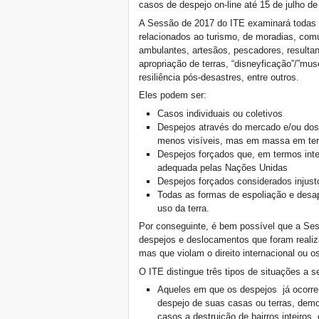
casos de despejo on-line até 15 de julho de
Detroit, um convite ao
A Sessão de 2017 do ITE examinará todas
guerreiros da água
relacionados ao turismo, de moradias, com
19-A Dia Mundial de
ambulantes, artesãos, pescadores, resulta
Solidariedade com a
Venezuela
apropriação de terras, “disneyficação”/”muse
resiliência pós-desastres, entre outros.
Chamado: Despejo Zero
para 20.000 pessoas,
Eles podem ser:
Bulacan, Filipinas
Casos individuais ou coletivos
Quito, L​os habitantes ​de pie
Despejos através do mercado e/ou dos
​ ​frente​ Hábitat III​
menos visíveis, mas em massa em ter
Quito, Nace la Nueva
Despejos forçados que, em termos inter
Agenda de los Habitantes
adequada pelas Nações Unidas
Défendre l'Indépendance
Despejos forçados considerados injust
du Tribunal International
des Expulsions
Todas as formas de espoliação e desap
uso da terra.
Três chamados para
fortalecer a voz dos
Por conseguinte, é bem possível que a Se
habitantes do mundo rumo
despejos e deslocamentos que foram realiz
a Quito
mas que violam o direito internacional ou o
Bangkok: Querem
desalojar 300 pessoas em
O ITE distingue três tipos de situações a 
03 de setembro de 2016!
Aqueles em que os despejos já ocorre
Jornada de reflexión: Los
despejo de suas casas ou terras, de
habitantes de Argentina
casos a destruição de bairros inteiros
rumbo Quito