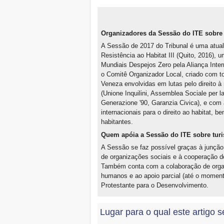
Melhores desejos dos
habitantes para um planeta
de vida e dignidade!
Organizadores da Sessão do ITE sobre
Camarões, o êxito da
Trienal dos Habitantes
A Sessão de 2017 do Tribunal é uma atual
2014
Resistência ao Habitat III (Quito, 2016),
Chamada para participar do
Mundiais Despejos Zero pela Aliança Inte
FSM e da Assembleia
o Comitê Organizador Local, criado com t
Mundial dos Habitantes
Veneza envolvidas em lutas pelo direito 
2015
(Unione Inquilini, Assemblea Sociale per 
Milano, 4/12/14: Corteo per
Generazione '90, Garanzia Civica), e com 
il diritto all'abitare e contro
gli sgomberi
internacionais para o direito ao habitat, 
habitantes.
Invitación a Buenos Aires el
3/12/14
Quem apóia a Sessão do ITE sobre tur
Vocês estão todos
A Sessão se faz possível graças à junção 
convidados a Yaoundé,
de organizações sociais e à cooperação de
entre os dias 26 e 28 de
novembro de 2014!
Também conta com a colaboração de organ
humanos e ao apoio parcial (até o momen
Convocação para
participação na Trienal dos
Protestante para o Desenvolvimento.
Habitantes (Yaoundé, 26 a
28 de novembro de 2014)
Lugar para o qual este artigo s
Encontro Internacional do
Direito à Cidade (São