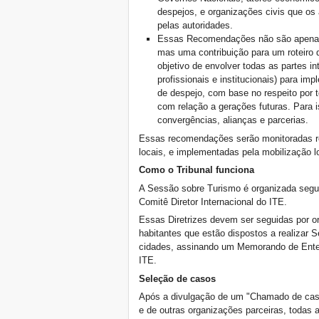
despejos, e organizações civis que o
Venezia, Il Tribunale
pelas autoridades.
Internazionale degli Sfratti si
conclude col botto
Essas Recomendações não são apenas
mas uma contribuição para um roteiro 
Jornadas Mundiais Despejo
Zero em Veneza e em todo
objetivo de envolver todas as partes in
o mundo
profissionais e institucionais) para i
September in Venice, the
de despejo, com base no respeito por t
Capital of Resistances to
com relação a gerações futuras. Para 
Excessive Tourism
convergências, alianças e parcerias.
La AIH abre convocatoria
Essas recomendações serão monitoradas re
para Curso Formación en
locais, e implementadas pela mobilização lo
línea para América Latina y
el Caribe
Como o Tribunal funciona
Despejos Zero pelo
A Sessão sobre Turismo é organizada segui
Narmada Valley!
Comitê Diretor Internacional do ITE.
Comunique seu caso de
despejo causado pelo
Essas Diretrizes devem ser seguidas por 
turismo! Novo prazo:
habitantes que estão dispostos a realizar
31/07/2017!
cidades, assinando um Memorando de Enten
Não se cale: comunique
ITE.
seu caso de despejo!
Seleção de casos
Workshop a Firenze: Case
popolari come? Con
Após a divulgação de um "Chamado de casos
l'utilizzo del demanio civile e
e de outras organizações parceiras, todas
militare inutilizzati