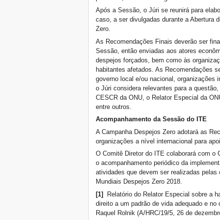
e à terra
Após a Sessão, o Júri se reunirá para ela
Retos del Derecho a la
caso, a ser divulgadas durante a Abertura
Ciudad y de la defensa del
Zero.
Territorio en tiempos de
preparación de Hábitat III
As Recomendações Finais deverão ser final
Sessão, então enviadas aos atores econômic
Convocatória>>>
23/08/2015
despejos forçados, bem como às organizaç
NO TO THE TROIKA PLAN
habitantes afetados. As Recomendações s
AGAINST GREECE! NO
governo local e/ou nacional, organizações i
TO THE EVICTION
o Júri considera relevantes para a questão
REGIME OVER EUROPE!
CESCR da ONU, o Relator Especial da ON
Reunião internacional pelo
entre outros.
Direito à Moradia (Atenas,
20-21 de junho de 2015)
Acompanhamento da Sessão do ITE
Convegno Internazionale
A Campanha Despejos Zero adotará as Rec
sulle coop. di autorecupero
organizações a nível internacional para ap
(Roma, 10-11 giugno 2015)
O Comitê Diretor do ITE colaborará com o 
AMH 2015: Os habitantes
o acompanhamento periódico da implemen
das cidades e dos campos
por uma vida digna!
atividades que devem ser realizadas pelas
Mundiais Despejos Zero 2018.
Invito al Congresso UI: Per
una nuova politica sociale
[1]
Relatório do Relator Especial sobre a
della casa
direito a um padrão de vida adequado e no d
A Assembleia Mundial dos
Raquel Rolnik (A/HRC/19/5, 26 de dezembr
Habitantes no FSM 2015