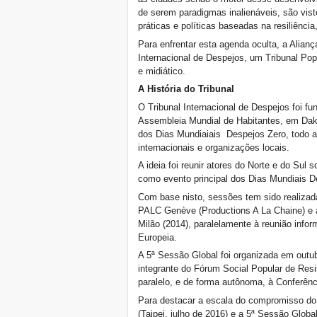
NYC
de serem paradigmas inalienáveis, são vis
Venham todas e todos a
práticas e políticas baseadas na resiliência
Marselha, Francia, de 21 a
Para enfrentar esta agenda oculta, a Alianç
23 de junho de 2019!
Internacional de Despejos, um Tribunal Po
! W 2019 W !
e midiático.
Reinforcing the Impact of
the R-Existing Inhabitants
A História do Tribunal
at Africities 2018
O Tribunal Internacional de Despejos foi f
Termina Outubro, a
Assembleia Mundial de Habitantes, em Daka
Solidariedade para
dos Dias Mundiaiais Despejos Zero, todo 
Despejos Zero em todo o
mundo continua!
internacionais e organizações locais.
The UN Special Rapporteur
A ideia foi reunir atores do Norte e do Sul s
#MaketheShift, New York,
como evento principal dos Dias Mundiais D
17 Oct. 2018
Com base nisto, sessões tem sido realiza
Outubro é Solidariedade
PALC Genève (Productions A La Chaine) e a
para Despejos Zero em
todo o mundo!
Milão (2014), paralelamente à reunião info
Europeia.
New York, Meet & Greet
International Housing
A 5ª Sessão Global foi organizada em outu
Activists
integrante do Fórum Social Popular de Resis
Kenya: The International
paralelo, e de forma autônoma, à Conferênc
Tribunal on Evictions call to
stop military activities and
Para destacar a escala do compromisso do 
evictions against Maasai
(Taipei, julho de 2016) e a 5ª Sessão Globa