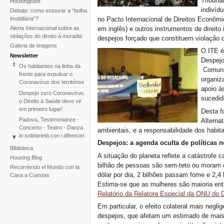
Tribuna
Housingtube
indivíd
Debate: como estourar a “bolha
imobiliária”?
no Pacto Internacional de Direitos Econômi
em inglês) e outros instrumentos de direito 
Alerta Internacional sobre as
violações do direito à moradia
despejos forçado que constituem violação 
Galeria de imagens
O ITE é
Newsletter
Despejo
Os habitantes na linha da
Comunit
frente para expulsar o
organiz
Coronavírus dos territórios
apoio à
Despejo zero Coronavírus:
sucedid
o Direito à Saúde deve vir
em primeiro lugar!
Desta f
Padova, Testimonianze -
Alterna
Concerto - Teatro - Danza
ambientais, e a responsabilidade dos habitan
in solidarietà con i difensori
Despejos: a agenda oculta de políticas n
del diritto alla casa
Biblioteca
Diante do fracasso da
A situação do planeta reflete a catástrofe 
Housing Blog
COP25, o Tribunal
bilhão de pessoas são sem-teto ou moram e
Recorriendo el Mundo con la
Internacional de Despejos
dólar por dia, 2 bilhões passam fome e 2,4
Casa a Cuestas
relança a iniciativa para
Estima-se que as mulheres são maioria ent
2020
Relatório da Relatora Especial da ONU do D
International Tribunal on
Climate Change - Two
Em particular, o efeito colateral mais negli
Sessions in One
despejos, que afetam um estimado de mai