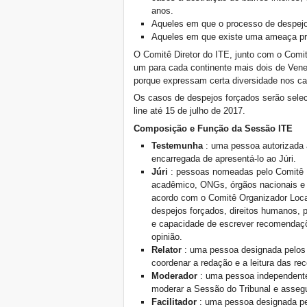
anos.
Tribunal Internacional de
Aqueles em que o processo de despejo
Despejos: prazo alargado
Aqueles em que existe uma ameaça pre
até 15 de agosto de 2016!
Chamado de solidariedade:
O Comitê Diretor do ITE, junto com o Comit
Despejo Zero para a
um para cada continente mais dois de Veneza
comunidade Pom Mahakan,
porque expressam certa diversidade nos ca
Bangkok!
Os casos de despejos forçados serão selec
Convocatoria : Encuentro y
diálogo entre
line até 15 de julho de 2017.
organizaciones sociales
Composição e Função da Sessão ITE
(Xalapa, Xico y Teocelo,
24-26/06/16)
Testemunha
: uma pessoa autorizada 
The First International
encarregada de apresentá-lo ao Júri.
Tribunal on Evictions in Asia
Júri
: pessoas nomeadas pelo Comitê D
(Taiwan, 2 to 4 07 16)
acadêmico, ONGs, órgãos nacionais e i
Let's us Know: A call for a
acordo com o Comitê Organizador Loca
Survey of Africas Social
despejos forçados, direitos humanos, p
Movements
e capacidade de escrever recomendaçõ
East Asian International
opinião.
Tribunal on Evictions,
Relator
: uma pessoa designada pelos 
deadline extended to May
coordenar a redação e a leitura das r
20th 2016!
Moderador
: uma pessoa independente
Os moradores do mundo
moderar a Sessão do Tribunal e assegu
direção Quito
Facilitador
: uma pessoa designada pel
Denuncien su caso ante la