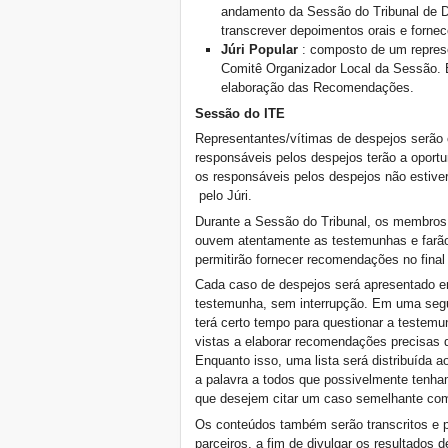
andamento da Sessão do Tribunal de De
sesión de Córdoba y
Huelva del Tribunal
transcrever depoimentos orais e fornece
Internacional de Desalojos!
Júri Popular
: composto de um repres
2016 East Asia Tribunal on
Comitê Organizador Local da Sessão. E
Evictions: Call for Cases
elaboração das Recomendações.
Taiwan 1-4 July 2016
Sessão do ITE
Catalunya: La Ley de
emergencia habitacional
Representantes/vítimas de despejos serão
24/2015 no se toca!
responsáveis ​​pelos despejos terão a oport
The Inhabitants at Africities,
os responsáveis ​​pelos despejos não estiv
towards Quito
pelo Júri.
APELO do Tribunal
Durante a Sessão do Tribunal, os membros
Internacional dos Despejos
ouvem atentamente as testemunhas e farão
2016
permitirão fornecer recomendações no final 
Um presente para difundir:
boas práticas de moradia
Cada caso de despejos será apresentado e
na América Latina e Caribe
testemunha, sem interrupção. Em uma segun
- Outubro 2015
terá certo tempo para questionar a testemu
New York, Right to housing
vistas a elaborar recomendações precisas q
protest against Blackstone
Enquanto isso, uma lista será distribuída 
on Oct. 14 2015!
a palavra a todos que possivelmente tenha
10 ottobre, Sfratti Zero in
que desejem citar um caso semelhante com
tutta Italia
Os conteúdos também serão transcritos e pu
Outubro, juntamente pelo
parceiros, a fim de divulgar os resultados 
direito à moradia, à cidade