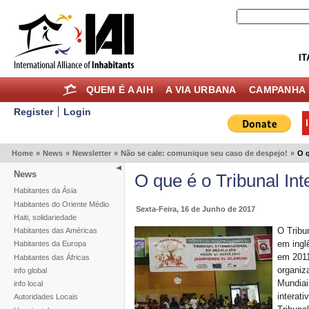
IT
QUEM É A AIH
A VIA URBANA
CAMPANHA 
Register
Login
Home
»
News
»
Newsletter
»
Não se cale: comunique seu caso de despejo!
»
O q
News
O que é o Tribunal In
Habitantes da Ásia
Habitantes do Oriente Médio
Sexta-Feira, 16 de Junho de 2017
Haiti, solidariedade
O Tribu
Habitantes das Américas
em inglê
Habitantes da Europa
em 2011
Habitantes das Áfricas
organiz
info global
Mundiai
info local
interat
Autoridades Locais