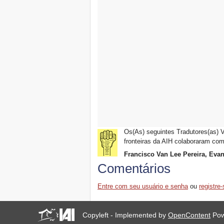
Paulo, Brasil, 12-14
Novembre 2014)
UN SACCO DI VITA: dona
un sacco a pelo a un
barbone!
Outubro, o mês do direito à
moradia sem fronteiras
Communiqué de presse
Journée Mondiale de
l'Habitat en Tunisie
Parte il Tribunale
Internazionale degli Sfratti
(Milano, 9-10 ottobre)
Apelo do Tribunal
Internacional dos Despejos
Os(As) seguintes Tradutores(as) V
>>> novo prazo: 03/10/14!
fronteiras da AIH colaboraram com
Outubro, Os habitantes da
Francisco Van Lee Pereira, Eva
África se mobilizam
Comentários
Apelo do Tribunal
Internacional dos Despejos
Outubro: mobilizemo-nos
Entre com seu usuário e senha
ou
registre-
para as Jornadas Mundiais
Zero Despejos e pela
Defesa dos Territórios
Copyleft - Implemented by
OpenContent
Pow
Moradores do mundo em