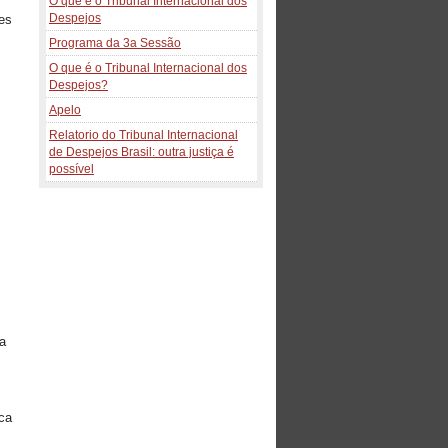
O que é o Tribunal Internacional dos
Despejos
es
Programa da 3a Sessão
O que é o Tribunal Internacional dos
Despejos?
Apelo
Relatorio do Tribunal Internacional
de Despejos Brasil: outra justiça é
possível
 a
ca