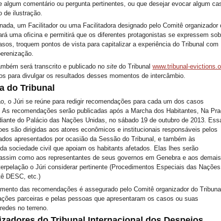
 algum comentário ou pergunta pertinentes, ou que desejar evocar algum ca
lo de ilustração.
ornada, um Facilitador ou uma Facilitadora designado pelo Comitê organizador
ará uma oficina e permitirá que os diferentes protagonistas se expressem sob
asos, troquem pontos de vista para capitalizar a experiência do Tribunal com
perenização.
mbém será transcrito e publicado no
site
do Tribunal
www.tribunal-evictions.o
os para divulgar os resultados desses momentos de intercâmbio.
a do Tribunal
, o Júri se reúne para redigir recomendações para cada um dos casos
. As recomendações serão publicadas após a Marcha dos Habitantes, Na Pr
diante do Palácio das Nações Unidas, no sábado 19 de outubro de 2013. Ess
s são dirigidas aos atores econômicos e institucionais responsáveis pelos
ados apresentados por ocasião da Sessão do Tribunal, e também às
da sociedade civil que apoiam os habitants afetados. Elas lhes serão
, assim como aos representantes de seus governos em Genebra e aos demai
nterpelação o Júri considerar pertinente (Procedimentos Especiais das Nações
tê DESC, etc.)
ento das recomendações é assegurado pelo Comitê organizador do Tribuna
ações parceiras e pelas pessoas que apresentaram os casos ou suas
redes no terreno.
zadores do Tribunal Internacional dos Despejos