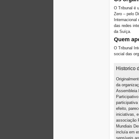
USA: Poor People’s
O Tribunal é
Campaign: A National Call
Zero – pelo D
for Moral Revival!
Internacional
Buenos Aires, R-
Existencias y Solidaridad
das redes int
de lxs habitantes
da Suíça.
Brasilia, Marcha nacional
Quem apo
dos movimentos de
moradia
O Tribunal Int
social das or
Convocatoria encuentro
regional: Mujeres en
defensa del territorio
Historico 
FSM: A agenda das R-
Existências
Originalment
Habitantes que R-Existem
da organizaç
no FSM 2018
Assembleia M
W 2018
Participativ
ÚLTIMA CHAMADA PARA
participativ
CASOS DE DESPEJOS
efeito, pare
NO BRASIL
iniciativas,
World Day for the Right to
associação P
the City: Stop Forced
Mundiais Des
Evictions!
incluía em e
Zero Evictions for Narmada
sensíveis ao
Valley