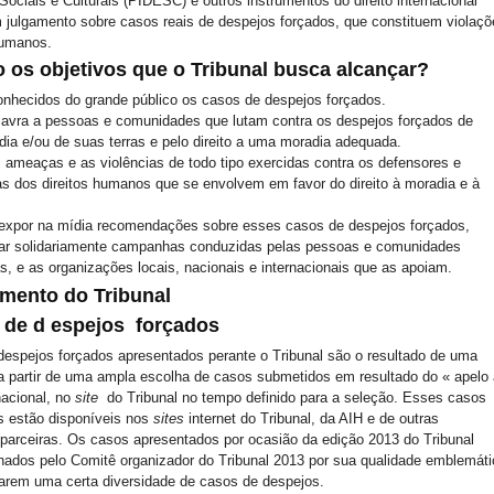
ociais e Culturais (PIDESC) e outros instrumentos do direito internacional
m julgamento sobre casos reais de despejos forçados, que constituem violaçõ
humanos.
 os objetivos que o Tribunal busca alcançar?
onhecidos do grande público os casos de despejos forçados.
lavra a pessoas e comunidades que lutam contra os despejos forçados de
ia e/ou de suas terras e pelo direito a uma moradia adequada.
ameaças e as violências de todo tipo exercidas contra os defensores e
s dos direitos humanos que se envolvem em favor do direito à moradia e à
 expor na mídia recomendações sobre esses casos de despejos forçados,
iar solidariamente campanhas conduzidas pelas pessoas e comunidades
s, e as organizações locais, nacionais e internacionais que as apoiam.
mento do Tribunal
 de d
espejos
forçados
espejos forçados apresentados perante o Tribunal são o resultado de uma
 a partir de uma ampla escolha de casos submetidos em resultado do « apelo
nacional, no
site
do Tribunal no tempo definido para a seleção. Esses casos
 estão disponíveis nos
sites
internet do Tribunal, da AIH e de outras
parceiras. Os casos apresentados por ocasião da edição 2013 do Tribunal
nados pelo Comitê organizador do Tribunal 2013 por sua qualidade emblemáti
arem uma certa diversidade de casos de despejos.