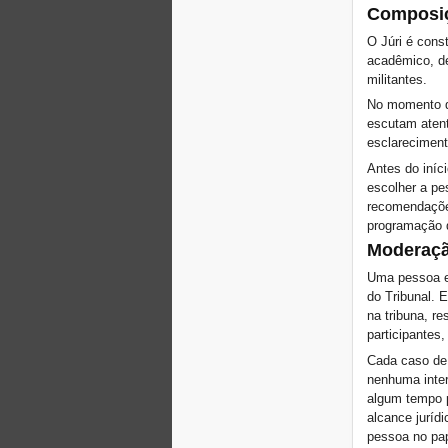
Xalapa, Mexico, Jornada de
Composiç
la Re-Existencia por el
derecho a la vivienda
O Júri é cons
Making New York a Zero
acadêmico, de
Evictions City!
militantes.
Outubro de 2019, Chamado
No momento d
Jornadas Mundiais Zero
escutam aten
Despejos: Juntos para
salvar o Direito à Moradia,
esclareciment
à Cidade e proteger a Terra
Antes do iníc
DOAR PARA AS LUTAS
escolher a pe
PELO DIREITO À
recomendações
MORADIA, TERRA E
programação d
CIDADE
Moderaçã
CHAMADA
INTERNACIONAL PARA
Uma pessoa e
CASOS DE DESPEJOS E
do Tribunal. 
DESLOCAMENTOS
na tribuna, r
Marselha, de 21 a 23 de
junho, será a capital dos
participantes,
Habitantes do Mediterrâneo
Cada caso de
Housing for all in Europe :
nenhuma inter
your signature is needed !
algum tempo p
New Website Naming Some
alcance jurídi
of NYC’s Worst Evictors &
pessoa no pap
Mapping Evictions Across