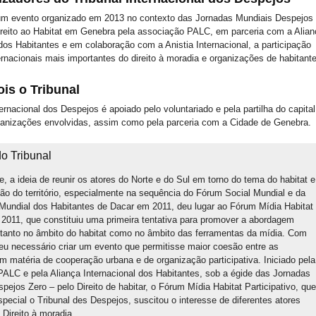
 um evento organizado em 2013 no contexto das Jornadas Mundiais Despejos
ireito ao Habitat em Genebra pela associação PALC, em parceria com a Alian
 dos Habitantes e em colaboração com a Anistia Internacional, a participação
ernacionais mais importantes do direito à moradia e organizações de habitant
is o Tribunal
ernacional dos Despejos é apoiado pelo voluntariado e pela partilha do capital
ganizações envolvidas, assim como pela parceria com a Cidade de Genebra.
do Tribunal
e, a ideia de reunir os atores do Norte e do Sul em torno do tema do habitat e
ão do território, especialmente na sequência do Fórum Social Mundial e da
undial dos Habitantes de Dacar em 2011, deu lugar ao Fórum Mídia Habitat
o 2011, que constituiu uma primeira tentativa para promover a abordagem
a tanto no âmbito do habitat como no âmbito das ferramentas da mídia. Com
ceu necessário criar um evento que permitisse maior coesão entre as
 em matéria de cooperação urbana e de organização participativa. Iniciado pela
ALC e pela Aliança Internacional dos Habitantes, sob a égide das Jornadas
pejos Zero – pelo Direito de habitar, o Fórum Mídia Habitat Participativo, que
special o Tribunal des Despejos, suscitou o interesse de diferentes atores
 Direito à moradia.