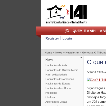
QUEM É A AIH
A V
Register
Login
Home
»
News
»
Newsletter
»
Genebra, O Tribuna
News
O que 
Habitantes da Ásia
Habitantes do Oriente Médio
Quarta-Feira, 
Haiti, solidariedade
Habitantes das Américas
Habitantes da Europa
organizações 
Habitantes das Áfricas
Direito ao Ha
info global
despejos forç
info local
um Júri compe
Autoridades Locais