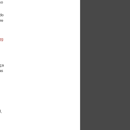
so
 do
re
rg
aça
as
s
l,