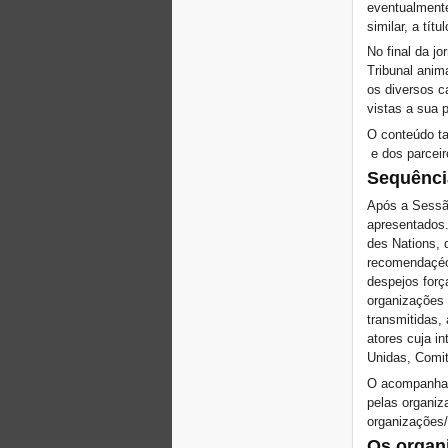
eventualmente
NYC
similar, a títu
Venham todas e todos a
Marselha, Francia, de 21 a
No final da j
23 de junho de 2019!
Tribunal anim
! W 2019 W !
os diversos c
Reinforcing the Impact of
vistas a sua 
the R-Existing Inhabitants
O conteúdo ta
at Africities 2018
e dos parceir
Termina Outubro, a
Sequênci
Solidariedade para
Despejos Zero em todo o
Após a Sessão
mundo continua!
apresentados
The UN Special Rapporteur
des Nations, 
#MaketheShift, New York,
17 Oct. 2018
recomendaçéoe
despejos forç
Outubro é Solidariedade
para Despejos Zero em
organizações 
todo o mundo!
transmitidas
New York, Meet & Greet
atores cuja i
International Housing
Unidas, Comi
Activists
O acompanham
Kenya: The International
pelas organiz
Tribunal on Evictions call to
organizações/
stop military activities and
evictions against Maasai
Os organi