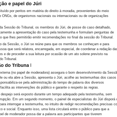
ão e papel do
Júri
tituído por peritos em matéria do direito à moradia, provenientes do meio
 ONGs, de organismos nacionais ou internacionais ou de organizações
a Sessão do Tribunal, os membros do Júri, de posse do caso detalhado,
tamente a apresentação do caso pela testemunha e formulam perguntas de
o que lhes permitirão emitir recomendações no final da sessão do Tribunal.
io da Sessão, o Júri se reúne para que os membros se conheçam e para
ssoa que será relatora, encarregada, em especial, de coordenar a redação da
 e de proceder a sua leitura por ocasião de um ato solene previsto na
o Tribunal.
o do Tribuna
l
xterna (no papel de moderadora) assegura o bom desenvolvimento da Sess
Ele ou ela abre a Sessão, apresenta o Júri, acolhe as testemunhas dos casos
esponsabiliza-se pela administração do tempo de palavra dos diversos
 facilita as intervenções do público e garante o respeito às regras.
 despejo será exposto durante um tempo adequado pela testemunha, sem
rupção. Em um segundo momento, o painel de especialistas do Júri disporá 
ara interrogar a testemunha, no intuito de redigir recomendações precisas c
co e social. Enquanto isso, uma lista circulará entre o público para que a
el de moderador possa dar a palavra aos participantes que tiverem