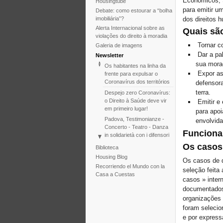
Econômicos, S
Housingtube
para emitir u
Debate: como estourar a “bolha
imobiliária”?
dos direitos 
Alerta Internacional sobre as
Quais são
violações do direito à moradia
Tornar c
Galeria de imagens
Dar a pa
Newsletter
sua morad
Os habitantes na linha da
Expor as 
frente para expulsar o
Coronavírus dos territórios
defensora
terra.
Despejo zero Coronavírus:
o Direito à Saúde deve vir
Emitir e
em primeiro lugar!
para apo
Padova, Testimonianze -
envolvida
Concerto - Teatro - Danza
Funciona
in solidarietà con i difensori
del diritto alla casa
Os casos
Biblioteca
Diante do fracasso da
Housing Blog
Os casos de d
COP25, o Tribunal
Recorriendo el Mundo con la
seleção feita
Internacional de Despejos
Casa a Cuestas
relança a iniciativa para
casos » inter
2020
documentados
International Tribunal on
organizações 
Climate Change - Two
foram selecio
Sessions in One
e por express